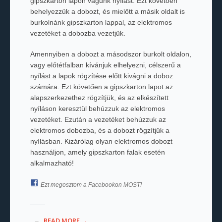
gipszkarton lapon vágunk nyílást. Ezt követően
behelyezzük a dobozt, és mielőtt a másik oldalt is
burkolnánk gipszkarton lappal, az elektromos
vezetéket a dobozba vezetjük.
Amennyiben a dobozt a másodszor burkolt oldalon,
vagy előtétfalban kívánjuk elhelyezni, célszerű a
nyílást a lapok rögzítése előtt kivágni a doboz
számára. Ezt követően a gipszkarton lapot az
alapszerkezethez rögzítjük, és az elkészített
nyíláson keresztül behúzzuk az elektromos
vezetéket. Ezután a vezetéket behúzzuk az
elektromos dobozba, és a dobozt rögzítjük a
nyílásban. Kizárólag olyan elektromos dobozt
használjon, amely gipszkarton falak esetén
alkalmazható!
Ezt megosztom a Facebookon MOST!
READ MORE →