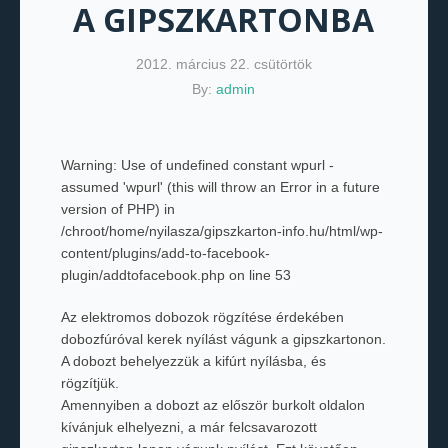
A GIPSZKARTONBA
2012. március 22. csütörtök
By:
admin
Warning
: Use of undefined constant wpurl -
assumed 'wpurl' (this will throw an Error in a future
version of PHP) in
/chroot/home/nyilasza/gipszkarton-info.hu/html/wp-
content/plugins/add-to-facebook-
plugin/addtofacebook.php
on line
53
Az elektromos dobozok rögzítése érdekében
dobozfúróval kerek nyílást vágunk a gipszkartonon.
A dobozt behelyezzük a kifúrt nyílásba, és
rögzítjük.
Amennyiben a dobozt az először burkolt oldalon
kívánjuk elhelyezni, a már felcsavarozott