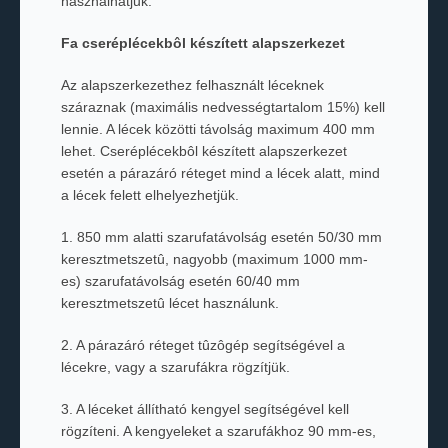
használhatjuk.
Fa cseréplécekbôl készített alapszerkezet
Az alapszerkezethez felhasznált léceknek
száraznak (maximális nedvességtartalom 15%) kell
lennie. A lécek közötti távolság maximum 400 mm
lehet. Cseréplécekbôl készített alapszerkezet
esetén a párazáró réteget mind a lécek alatt, mind
a lécek felett elhelyezhetjük.
1. 850 mm alatti szarufatávolság esetén 50/30 mm
keresztmetszetû, nagyobb (maximum 1000 mm-
es) szarufatávolság esetén 60/40 mm
keresztmetszetû lécet használunk.
2. A párazáró réteget tûzôgép segítségével a
lécekre, vagy a szarufákra rögzítjük.
3. A léceket állítható kengyel segítségével kell
rögzíteni. A kengyeleket a szarufákhoz 90 mm-es,