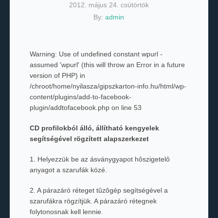
2012. május 24. csütörtök
By:
admin
Warning
: Use of undefined constant wpurl -
assumed 'wpurl' (this will throw an Error in a future
version of PHP) in
/chroot/home/nyilasza/gipszkarton-info.hu/html/wp-
content/plugins/add-to-facebook-
plugin/addtofacebook.php
on line
53
CD profilokból álló, állítható kengyelek
segítségével rögzített alapszerkezet
1. Helyezzük be az ásványgyapot hôszigetelô
anyagot a szarufák közé.
2. A párazáró réteget tûzôgép segítségével a
szarufákra rögzítjük. A párazáró rétegnek
folytonosnak kell lennie.