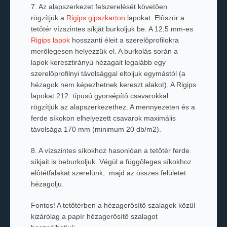
7. Az alapszerkezet felszerelését követôen
rögzítjük a
Rigips
gipszkarton
lapokat. Elôször a
tetôtér vízszintes síkját burkoljuk be. A 12,5 mm-es
Rigips lapok
hosszanti éleit a szerelôprofilokra
merôlegesen helyezzük el. A burkolás során a
lapok keresztirányú hézagait legalább egy
szerelôprofilnyi távolsággal eltoljuk egymástól (a
hézagok nem képezhetnek kereszt alakot). A Rigips
lapokat 212. típusú gyorsépítô csavarokkal
rögzítjük az alapszerkezethez. A mennyezeten és a
ferde síkokon elhelyezett csavarok maximális
távolsága 170 mm (minimum 20 db/m2).
8. A vízszintes síkokhoz hasonlóan a tetôtér ferde
síkjait is beburkoljuk. Végül a függôleges síkokhoz
elôtétfalakat szerelünk, majd az összes felületet
hézagolju.
Fontos! A tetôtérben a hézagerôsítô szalagok közül
kizárólag a papír hézagerôsítô szalagot