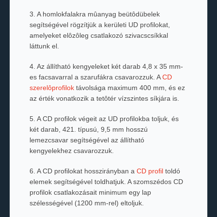
3. A homlokfalakra mûanyag beütôdübelek
segítségével rögzítjük a kerületi UD profilokat,
amelyeket elôzôleg csatlakozó szivacscsíkkal
láttunk el.
4. Az állítható kengyeleket két darab 4,8 x 35 mm-
es facsavarral a szarufákra csavarozzuk. A
CD
szerelôprofilok
távolsága maximum 400 mm, és ez
az érték vonatkozik a tetôtér vízszintes síkjára is.
5. A CD profilok végeit az UD profilokba toljuk, és
két darab, 421. típusú, 9,5 mm hosszú
lemezcsavar segítségével az állítható
kengyelekhez csavarozzuk.
6. A CD profilokat hosszirányban a
CD profil
toldó
elemek segítségével toldhatjuk. A szomszédos CD
profilok csatlakozásait minimum egy lap
szélességével (1200 mm-rel) eltoljuk.