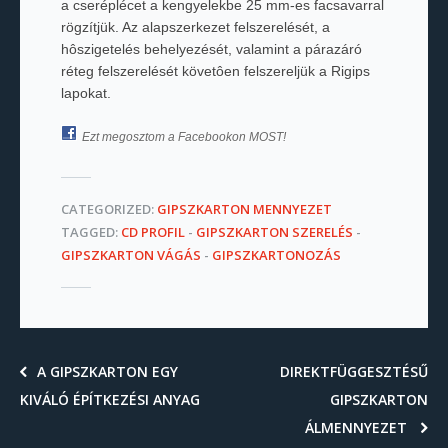
a cseréplécet a kengyelekbe 25 mm-es facsavarral
rögzítjük. Az alapszerkezet felszerelését, a
hôszigetelés behelyezését, valamint a párazáró
réteg felszerelését követôen felszereljük a Rigips
lapokat.
Ezt megosztom a Facebookon MOST!
CATEGORIZED:
GIPSZKARTON MENNYEZET
TAGGED:
CD PROFIL
-
GIPSZKARTON SZERELÉS
-
GIPSZKARTON VÁGÁS
-
GIPSZKARTONOZÁS
A GIPSZKARTON EGY
DIREKTFÜGGESZTÉSŰ
KIVÁLÓ ÉPÍTKEZÉSI ANYAG
GIPSZKARTON
ÁLMENNYEZET