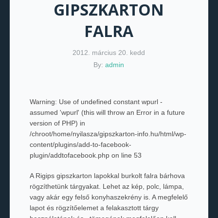
GIPSZKARTON
FALRA
2012. március 20. kedd
By:
admin
Warning
: Use of undefined constant wpurl -
assumed 'wpurl' (this will throw an Error in a future
version of PHP) in
/chroot/home/nyilasza/gipszkarton-info.hu/html/wp-
content/plugins/add-to-facebook-
plugin/addtofacebook.php
on line
53
A Rigips gipszkarton lapokkal burkolt falra bárhova
rögzíthetünk tárgyakat. Lehet az kép, polc, lámpa,
vagy akár egy felső konyhaszekrény is. A megfelelő
lapot és rögzítőelemet a felakasztott tárgy