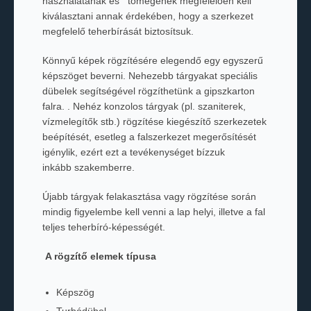
használatának és tömegének megfelelően kell
kiválasztani annak érdekében, hogy a szerkezet
megfelelő teherbírását biztosítsuk.
Könnyű képek rögzítésére elegendő egy egyszerű
képszöget beverni. Nehezebb tárgyakat speciális
dübelek segítségével rögzíthetünk a gipszkarton
falra. . Nehéz konzolos tárgyak (pl. szaniterek,
vízmelegítők stb.) rögzítése kiegészítő szerkezetek
beépítését, esetleg a falszerkezet megerősítését
igénylik, ezért ezt a tevékenységet bízzuk
inkább szakemberre.
Újabb tárgyak felakasztása vagy rögzítése során
mindig figyelembe kell venni a lap helyi, illetve a fal
teljes teherbíró-képességét.
A rögzítő elemek típusa
Képszög