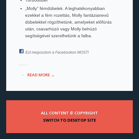
Turbódübel
„Molly” fémdübelek. A leghatékonyabban
ezekkel a fém rozettás, Molly fantázianevű
dübelekkel rögzíthetünk, amelyeket előfúrás
után, csavarhúzó vagy Molly behúzó
segítségével szerelhetünk a falba.
Ezt megosztom a Facebookon MOST!
READ MORE →
ALL CONTENT © COPYRIGHT
SWITCH TO DESKTOP SITE