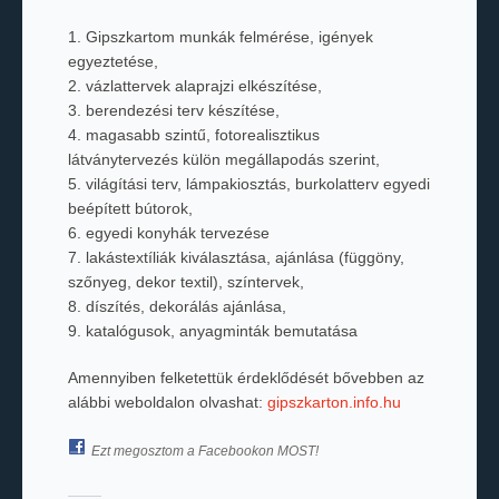
1. Gipszkartom munkák felmérése, igények
egyeztetése,
2. vázlattervek alaprajzi elkészítése,
3. berendezési terv készítése,
4. magasabb szintű, fotorealisztikus
látványtervezés külön megállapodás szerint,
5. világítási terv, lámpakiosztás, burkolatterv egyedi
beépített bútorok,
6. egyedi konyhák tervezése
7. lakástextíliák kiválasztása, ajánlása (függöny,
szőnyeg, dekor textil), színtervek,
8. díszítés, dekorálás ajánlása,
9. katalógusok, anyagminták bemutatása
Amennyiben felketettük érdeklődését bővebben az
alábbi weboldalon olvashat:
gipszkarton.info.hu
Ezt megosztom a Facebookon MOST!