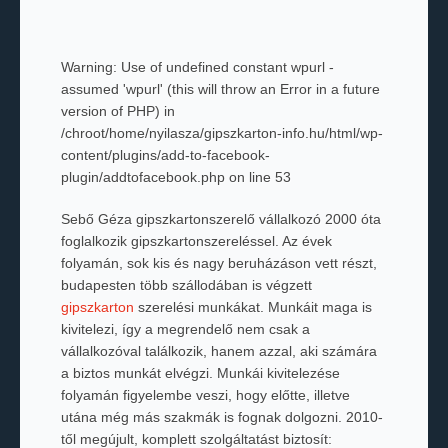
Warning
: Use of undefined constant wpurl -
assumed 'wpurl' (this will throw an Error in a future
version of PHP) in
/chroot/home/nyilasza/gipszkarton-info.hu/html/wp-
content/plugins/add-to-facebook-
plugin/addtofacebook.php
on line
53
Sebő Géza gipszkartonszerelő vállalkozó 2000 óta
foglalkozik gipszkartonszereléssel. Az évek
folyamán, sok kis és nagy beruházáson vett részt,
budapesten több szállodában is végzett
gipszkarton
szerelési munkákat. Munkáit maga is
kivitelezi, így a megrendelő nem csak a
vállalkozóval találkozik, hanem azzal, aki számára
a biztos munkát elvégzi. Munkái kivitelezése
folyamán figyelembe veszi, hogy előtte, illetve
utána még más szakmák is fognak dolgozni. 2010-
től megújult, komplett szolgáltatást biztosít: